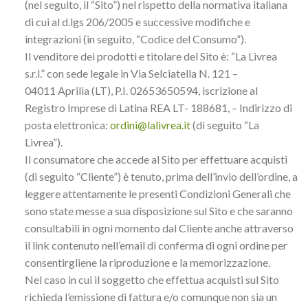
(nel seguito, il “Sito”) nel rispetto della normativa italiana
di cui al d.lgs 206/2005 e successive modifiche e
integrazioni (in seguito, “Codice del Consumo”).
Il venditore dei prodotti e titolare del Sito è: “La Livrea
s.r.l.” con sede legale in Via Selciatella N. 121 –
04011 Aprilia (LT), P.I. 02653650594, iscrizione al
Registro Imprese di Latina REA LT- 188681, – Indirizzo di
posta elettronica:
ordini@lalivrea.it
(di seguito “La
Livrea”).
Il consumatore che accede al Sito per effettuare acquisti
(di seguito “Cliente”) è tenuto, prima dell’invio dell’ordine, a
leggere attentamente le presenti Condizioni Generali che
sono state messe a sua disposizione sul Sito e che saranno
consultabili in ogni momento dal Cliente anche attraverso
il link contenuto nell’email di conferma di ogni ordine per
consentirgliene la riproduzione e la memorizzazione.
Nel caso in cui il soggetto che effettua acquisti sul Sito
richieda l’emissione di fattura e/o comunque non sia un