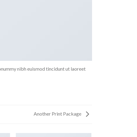
nonummy nibh euismod tincidunt ut laoreet
Another Print Package